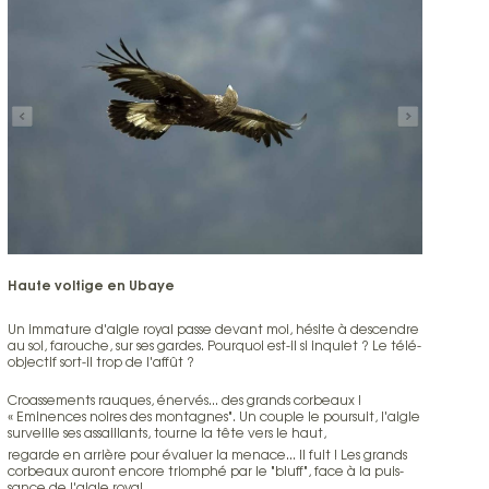
Haute vol­tige en Ubaye
Un im­ma­ture d'ai­gle royal passe de­vant moi, hé­site à des­cen­dre
au sol, fa­rou­che, sur ses gar­des. Pour­quoi est-il si in­quiet ? Le té­lé­
ob­jec­tif sort-il trop de l'af­fût ?
Croas­se­ments rau­ques, éner­vés... des grands cor­beaux !
« Eminences noi­res des mon­ta­gnes". Un cou­ple le pour­suit, l'ai­gle
sur­veille ses as­saillants, tourne la tête vers le haut,
re­garde en ar­rière pour éva­luer la me­nace... Il fuit ! Les grands
cor­beaux au­ront en­core triom­phé par le "bluff", face à la puis­
sance de l'ai­gle royal.