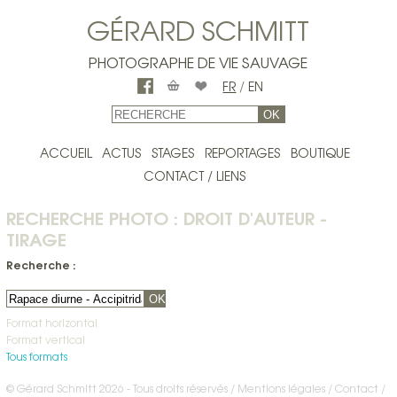
GÉRARD SCHMITT
PHOTOGRAPHE DE VIE SAUVAGE
FR
/
EN
OK
ACCUEIL
ACTUS
STAGES
REPORTAGES
BOUTIQUE
CONTACT / LIENS
RECHERCHE PHOTO : DROIT D'AUTEUR -
TIRAGE
Recherche :
OK
Format horizontal
Format vertical
Tous formats
© Gérard Schmitt 2026 - Tous droits réservés /
Mentions légales
Contact
/