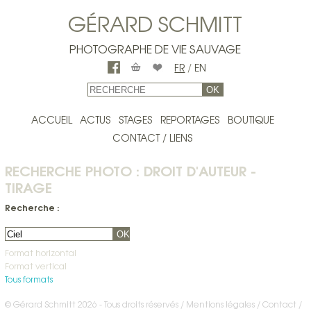
GÉRARD SCHMITT
PHOTOGRAPHE DE VIE SAUVAGE
FR
/
EN
OK
ACCUEIL
ACTUS
STAGES
REPORTAGES
BOUTIQUE
CONTACT / LIENS
RECHERCHE PHOTO : DROIT D'AUTEUR -
TIRAGE
Recherche :
OK
Format horizontal
Format vertical
Tous formats
© Gérard Schmitt 2026 - Tous droits réservés /
Mentions légales
Contact
/