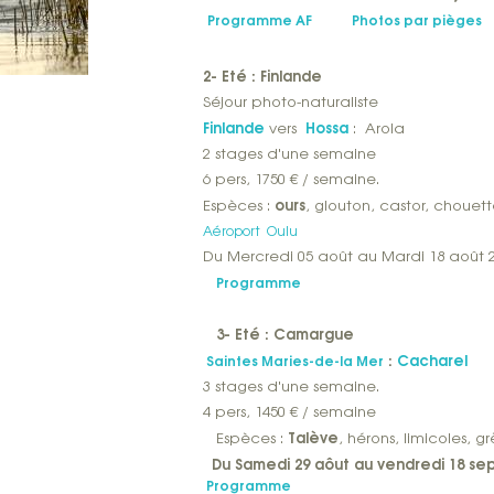
Programme AF
Photos par pièges
2- Eté : Finlande
Séjour photo-naturaliste
Finlande
Hossa
vers
: Arola
2 stages d'une semaine
6 pers, 1750 € / semaine.
ours
Espèces :
, glouton, castor, chouet
Aéroport Oulu
Du Mercredi 05 août au Mardi 18 août 
Programme
3- Eté : Camargue
:
Cacharel
Saintes Maries-de-la Mer
3 stages d'une semaine.
4 pers, 1450 € / semaine
Talève
Espèces :
, hérons, limicoles, 
Du Samedi 29 aôut au vendredi 18 sep
Programme