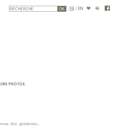
FR
/
EN
OK
OURS
PHOTOS.
ternes, ibis, glaréoles…