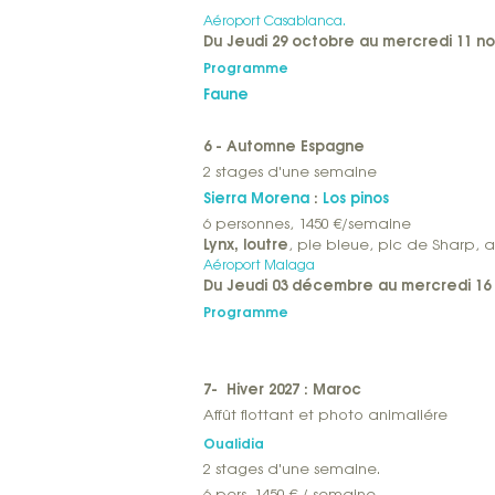
Aéroport Casablanca.
Du Jeudi 29 octobre au mercredi 11 n
Programme
Faune
6 - Automne Espagne
2 stages d'une semaine
Sierra Morena
:
Los pinos
6 personnes, 1450 €/semaine
Lynx, loutre
, pie bleue, pic d
Aéroport Malaga
Du Jeudi 03 décembre au mercredi 1
Programme
7- Hiver 2027 : Maroc
Affût flottant et photo animaliére
Oualidia
2 stages d'une semaine.
6 pers ,1450 € / semaine.