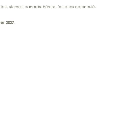
s, ibis, sternes, canards, hérons, foulques caronculé,
ier 2027
.