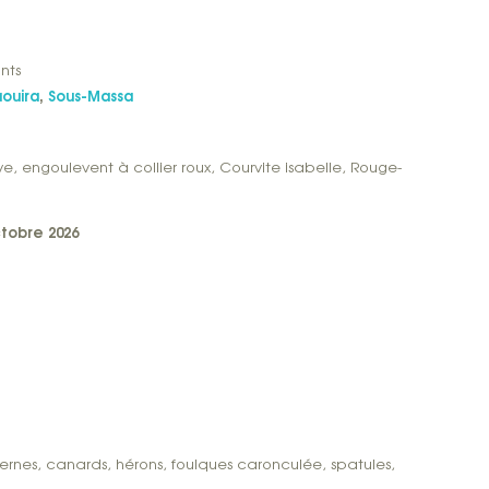
ants
aouira
,
Sous-Massa
ve, engoulevent à collier roux, Courvite isabelle, Rouge-
ctobre 2026
 sternes, canards, hérons, foulques caronculée, spatules,
.