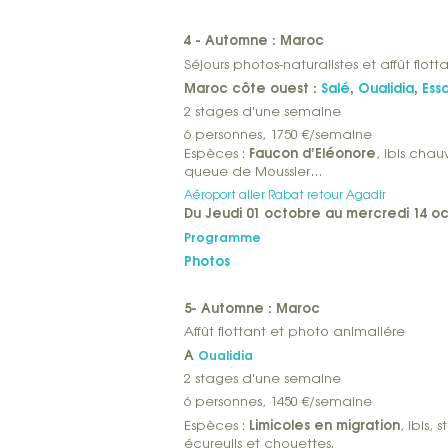
4 - Automne : Maroc
Séjours photos-naturalistes et affût flott
Maroc côte ouest :
Salé
,
Oualidia
,
Ess
2 stages d'une semaine
6 personnes, 1750 €/semaine
Faucon d’Eléonore
Espèces :
, ibis chau
queue de Moussier…
Aéroport aller Rabat retour Agadir
Du Jeudi 01 octobre au mercredi 14 o
Programme
Photos
5- Automne : Maroc
Affût flottant et photo animaliére
A
Oualidia
2 stages d'une semaine
6 personnes, 1450 €/semaine
Limicoles en migration
Espèces :
, ibis,
écureuils et chouettes