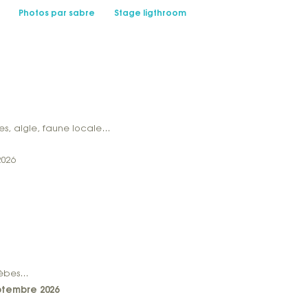
Photos par sabre
Stage ligthroom
tes, aigle, faune locale…
2026
grèbes…
tembre 2026