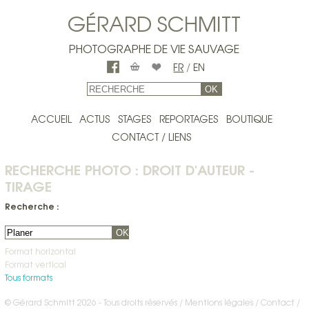
GÉRARD SCHMITT
PHOTOGRAPHE DE VIE SAUVAGE
FR
/
EN
OK
ACCUEIL
ACTUS
STAGES
REPORTAGES
BOUTIQUE
CONTACT / LIENS
RECHERCHE PHOTO : DROIT D'AUTEUR -
TIRAGE
Recherche :
OK
Format horizontal
Format vertical
Tous formats
© Gérard Schmitt 2026 - Tous droits réservés /
Mentions légales
Contact
/