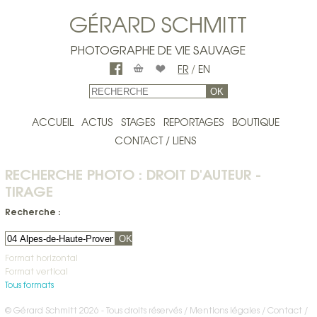
GÉRARD SCHMITT
PHOTOGRAPHE DE VIE SAUVAGE
FR
/
EN
OK
ACCUEIL
ACTUS
STAGES
REPORTAGES
BOUTIQUE
CONTACT / LIENS
RECHERCHE PHOTO : DROIT D'AUTEUR -
TIRAGE
Recherche :
OK
Format horizontal
Format vertical
Tous formats
© Gérard Schmitt 2026 - Tous droits réservés /
Mentions légales
Contact
/