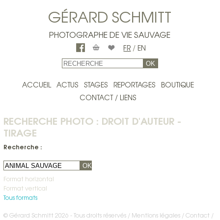
GÉRARD SCHMITT
PHOTOGRAPHE DE VIE SAUVAGE
FR
/
EN
OK
ACCUEIL
ACTUS
STAGES
REPORTAGES
BOUTIQUE
CONTACT / LIENS
RECHERCHE PHOTO : DROIT D'AUTEUR -
TIRAGE
Recherche :
OK
Format horizontal
Format vertical
Tous formats
© Gérard Schmitt 2026 - Tous droits réservés /
Mentions légales
Contact
/