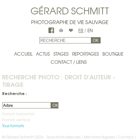
GÉRARD SCHMITT
PHOTOGRAPHE DE VIE SAUVAGE
FR
/
EN
OK
ACCUEIL
ACTUS
STAGES
REPORTAGES
BOUTIQUE
CONTACT / LIENS
RECHERCHE PHOTO : DROIT D'AUTEUR -
TIRAGE
Recherche :
OK
Format horizontal
Format vertical
Tous formats
© Gérard Schmitt 2026 - Tous droits réservés /
Mentions légales
Contact
/