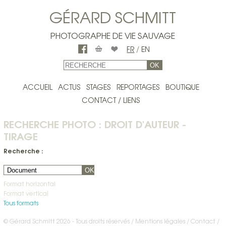
GÉRARD SCHMITT
PHOTOGRAPHE DE VIE SAUVAGE
FR
/
EN
OK
ACCUEIL
ACTUS
STAGES
REPORTAGES
BOUTIQUE
CONTACT / LIENS
RECHERCHE PHOTO : DROIT D'AUTEUR -
TIRAGE
Recherche :
OK
Format horizontal
Format vertical
Tous formats
© Gérard Schmitt 2026 - Tous droits réservés /
Mentions légales
Contact
/