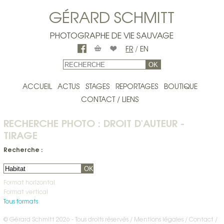
GÉRARD SCHMITT
PHOTOGRAPHE DE VIE SAUVAGE
FR
/
EN
OK
ACCUEIL
ACTUS
STAGES
REPORTAGES
BOUTIQUE
CONTACT / LIENS
RECHERCHE PHOTO : DROIT D'AUTEUR -
TIRAGE
Recherche :
OK
Format horizontal
Format vertical
Tous formats
© Gérard Schmitt 2026 - Tous droits réservés /
Mentions légales
Contact
/