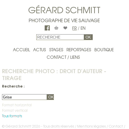
GÉRARD SCHMITT
PHOTOGRAPHE DE VIE SAUVAGE
FR
/
EN
OK
ACCUEIL
ACTUS
STAGES
REPORTAGES
BOUTIQUE
CONTACT / LIENS
RECHERCHE PHOTO : DROIT D'AUTEUR -
TIRAGE
Recherche :
OK
Format horizontal
Format vertical
Tous formats
© Gérard Schmitt 2026 - Tous droits réservés /
Mentions légales
Contact
/