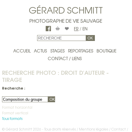
GÉRARD SCHMITT
PHOTOGRAPHE DE VIE SAUVAGE
FR
/
EN
OK
ACCUEIL
ACTUS
STAGES
REPORTAGES
BOUTIQUE
CONTACT / LIENS
RECHERCHE PHOTO : DROIT D'AUTEUR -
TIRAGE
Recherche :
OK
Format horizontal
Format vertical
Tous formats
© Gérard Schmitt 2026 - Tous droits réservés /
Mentions légales
Contact
/