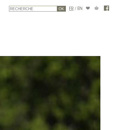
FR
/
EN
OK