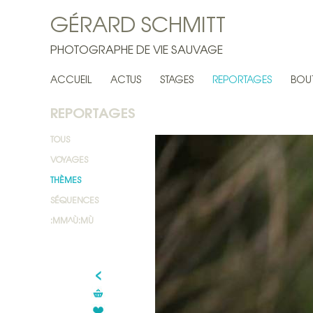
GÉRARD SCHMITT
PHOTOGRAPHE DE VIE SAUVAGE
ACCUEIL
ACTUS
STAGES
REPORTAGES
BOU
REPORTAGES
TOUS
VOYAGES
THÈMES
SÉQUENCES
:MM^Ù:MÙ
<