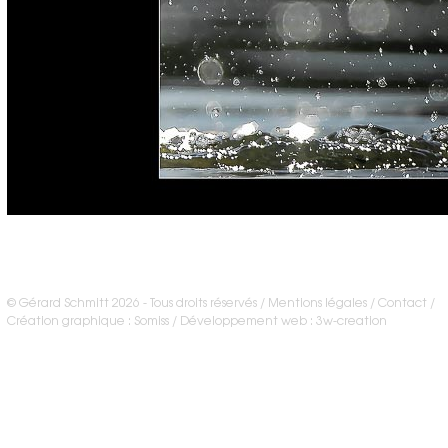
© Gérard Schmitt 2026 - Tous droits réservés /
Mentions légales
Contact
/
Création graphique : Somiss
Développement web : 3w-creation