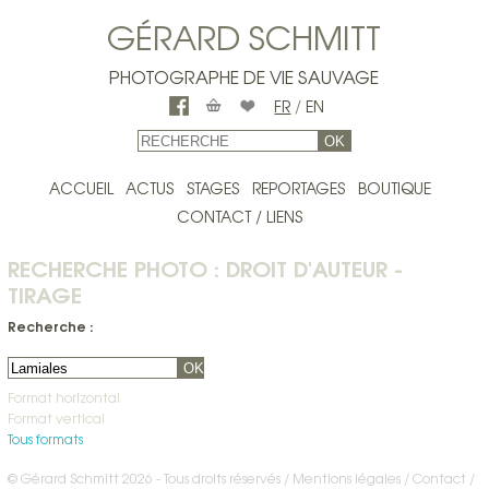
GÉRARD SCHMITT
PHOTOGRAPHE DE VIE SAUVAGE
FR
/
EN
OK
ACCUEIL
ACTUS
STAGES
REPORTAGES
BOUTIQUE
CONTACT / LIENS
RECHERCHE PHOTO : DROIT D'AUTEUR -
TIRAGE
Recherche :
OK
Format horizontal
Format vertical
Tous formats
© Gérard Schmitt 2026 - Tous droits réservés /
Mentions légales
Contact
/