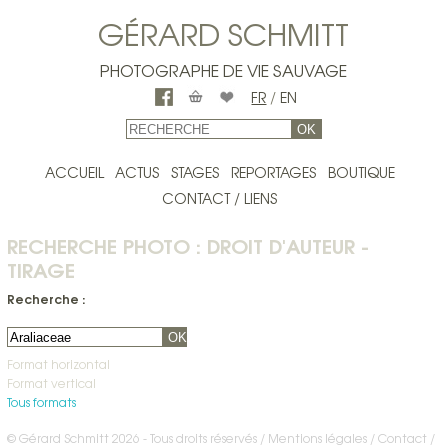
GÉRARD SCHMITT
PHOTOGRAPHE DE VIE SAUVAGE
FR
/
EN
OK
ACCUEIL
ACTUS
STAGES
REPORTAGES
BOUTIQUE
CONTACT / LIENS
RECHERCHE PHOTO : DROIT D'AUTEUR -
TIRAGE
Recherche :
OK
Format horizontal
Format vertical
Tous formats
© Gérard Schmitt 2026 - Tous droits réservés /
Mentions légales
Contact
/