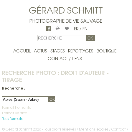
GÉRARD SCHMITT
PHOTOGRAPHE DE VIE SAUVAGE
FR
/
EN
OK
ACCUEIL
ACTUS
STAGES
REPORTAGES
BOUTIQUE
CONTACT / LIENS
RECHERCHE PHOTO : DROIT D'AUTEUR -
TIRAGE
Recherche :
OK
Format horizontal
Format vertical
Tous formats
© Gérard Schmitt 2026 - Tous droits réservés /
Mentions légales
Contact
/